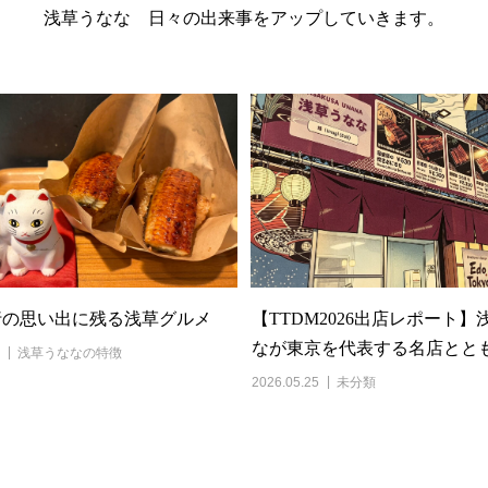
浅草うなな 日々の出来事をアップしていきます。
行の思い出に残る浅草グルメ
【TTDM2026出店レポート】
なが東京を代表する名店とともに
浅草うななの特徴
2026.05.25
未分類