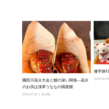
修学旅
2026.06.04
隅田川花火大会と鰻の深い関係―花火
のお供は浅草うななの国産鰻
2026.07.24
未分類