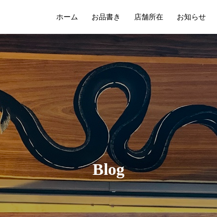
ホーム
お品書き
店舗所在
お知らせ
B
l
o
g