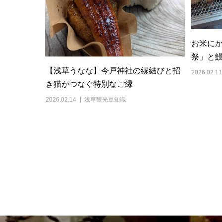
お米にか
祭」と
【浅草うなな】今戸神社の縁結びと招
2026.02.11
き猫がつなぐ特別なご縁
2026.02.14
浅草観光豆知識