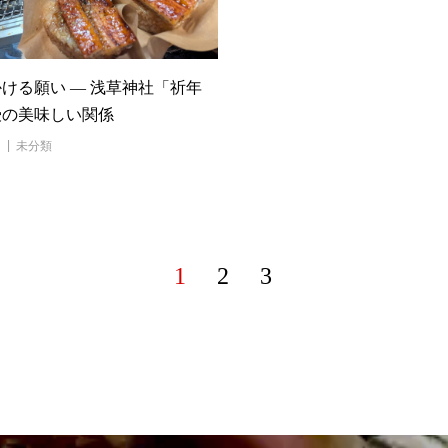
ける願い ― 浅草神社「祈年
鰻の美味しい関係
未分類
1
2
3