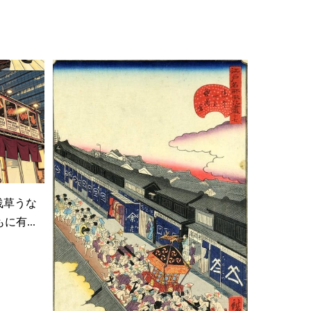
浅草うな
有...