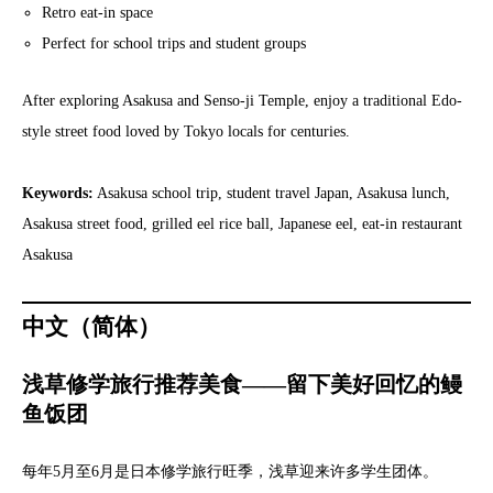
Retro eat-in space
Perfect for school trips and student groups
After exploring Asakusa and Senso-ji Temple, enjoy a traditional Edo-
style street food loved by Tokyo locals for centuries.
Keywords:
Asakusa school trip, student travel Japan, Asakusa lunch,
Asakusa street food, grilled eel rice ball, Japanese eel, eat-in restaurant
Asakusa
中文（简体）
浅草修学旅行推荐美食——留下美好回忆的鳗
鱼饭团
每年5月至6月是日本修学旅行旺季，浅草迎来许多学生团体。