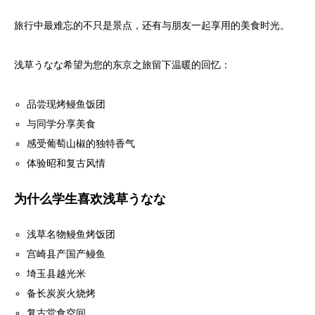
旅行中最难忘的不只是景点，还有与朋友一起享用的美食时光。
浅草うなな希望为您的东京之旅留下温暖的回忆：
品尝现烤鳗鱼饭团
与同学分享美食
感受葡萄山椒的独特香气
体验昭和复古风情
为什么学生喜欢浅草うなな
浅草名物鳗鱼烤饭团
宫崎县产国产鳗鱼
埼玉县越光米
备长炭炭火烧烤
复古堂食空间