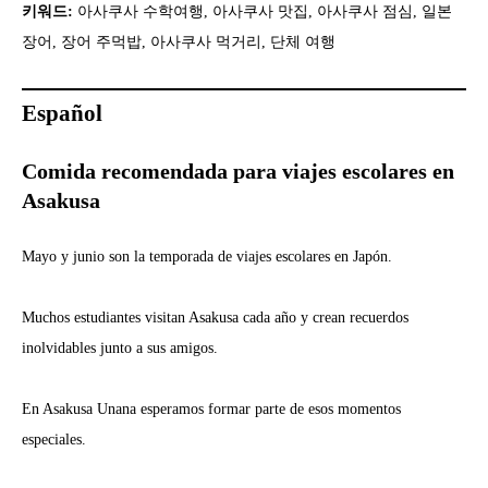
키워드:
아사쿠사 수학여행, 아사쿠사 맛집, 아사쿠사 점심, 일본
장어, 장어 주먹밥, 아사쿠사 먹거리, 단체 여행
Español
Comida recomendada para viajes escolares en
Asakusa
Mayo y junio son la temporada de viajes escolares en Japón.
Muchos estudiantes visitan Asakusa cada año y crean recuerdos
inolvidables junto a sus amigos.
En Asakusa Unana esperamos formar parte de esos momentos
especiales.