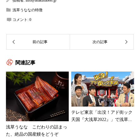
投稿者:
info@asakusabeer.jp
浅草うななの特徴
コメント:
0
関連記事
テレビ東京「出没！アド街ック
天国『大浅草2022』」で浅草...
浅草うなな こだわりの詰まっ
た、絶品の国産鰻をどうぞ