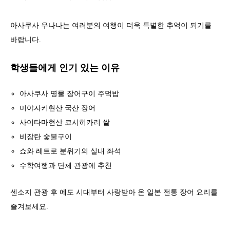
아사쿠사 우나나는 여러분의 여행이 더욱 특별한 추억이 되기를
바랍니다.
학생들에게 인기 있는 이유
아사쿠사 명물 장어구이 주먹밥
미야자키현산 국산 장어
사이타마현산 코시히카리 쌀
비장탄 숯불구이
쇼와 레트로 분위기의 실내 좌석
수학여행과 단체 관광에 추천
센소지 관광 후 에도 시대부터 사랑받아 온 일본 전통 장어 요리를
즐겨보세요.