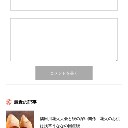
最近の記事
隅田川花火大会と鰻の深い関係―花火のお供
は浅草うななの国産鰻