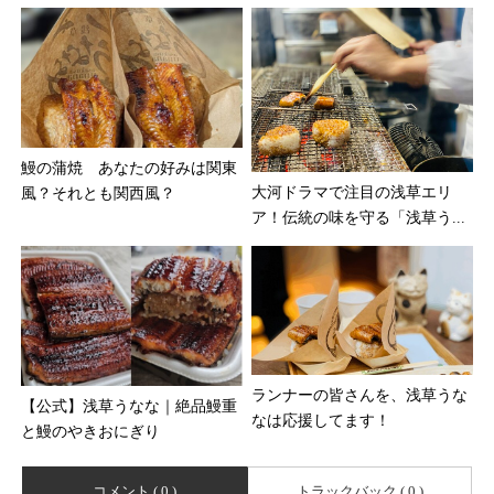
鰻の蒲焼 あなたの好みは関東
大河ドラマで注目の浅草エリ
風？それとも関西風？
ア！伝統の味を守る「浅草う...
ランナーの皆さんを、浅草うな
【公式】浅草うなな｜絶品鰻重
なは応援してます！
と鰻のやきおにぎり
コメント ( 0 )
トラックバック ( 0 )